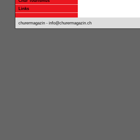
Chur Tourismus
Links
churermagazin -
info@churermagazin.ch