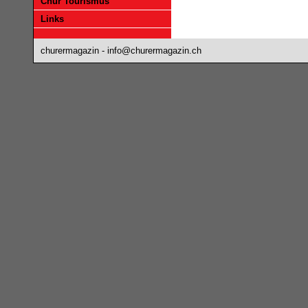
Chur Tourismus
Links
churermagazin -
info@churermagazin.ch