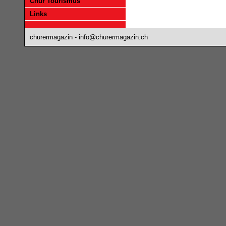
Chur Tourismus
Links
churermagazin -
info@churermagazin.ch