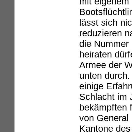
mit eigenem 
Bootsflüchtl
lässt sich ni
reduzieren n
die Nummer 1
heiraten dürf
Armee der We
unten durch.
einige Erfahr
Schlacht im 
bekämpften f
von General 
Kantone des