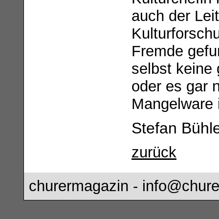
auch der Leit
Kulturforsch
Fremde gefu
selbst keine 
oder es gar n
Mangelware i
Stefan Bühl
zurück
churermagazin -
info@chure