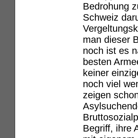
Bedrohung zu
Schweiz daru
Vergeltungskr
man dieser B
noch ist es n
besten Armee 
keiner einzi
noch viel we
zeigen schon
Asylsuchende
Bruttosozial
Begriff, ihre 