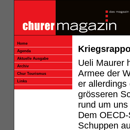
Home
Kriegsrappo
Agenda
Aktuelle Ausgabe
Ueli Maurer h
Archiv
Armee der We
Chur Tourismus
er allerding
Links
grösseren Sc
rund um uns
Dem OECD-Sek
Schuppen aus