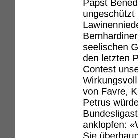
Papst Benedi
ungeschützt 
Lawinennied
Bernhardiner
seelischen G
den letzten 
Contest uns
Wirkungsvoll
von Favre, Ko
Petrus würde
Bundesligast
anklopfen: 
Sie überhaup