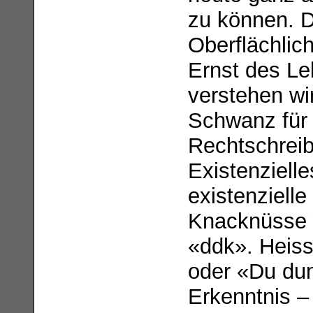
zu können. D
Oberflächlic
Ernst des Le
verstehen wi
Schwanz für 
Rechtschreibu
Existenzielle
existenziell
Knacknüsse 
«ddk». Heiss
oder «Du du
Erkenntnis –