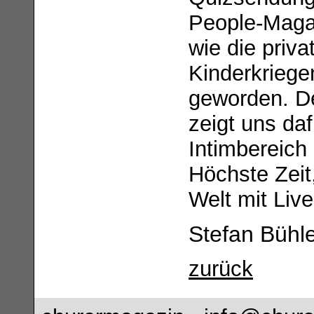
People-Maga
wie die priv
Kinderkriege
geworden. D
zeigt uns da
Intimbereich 
Höchste Zei
Welt mit Liv
Stefan Bühl
zurück