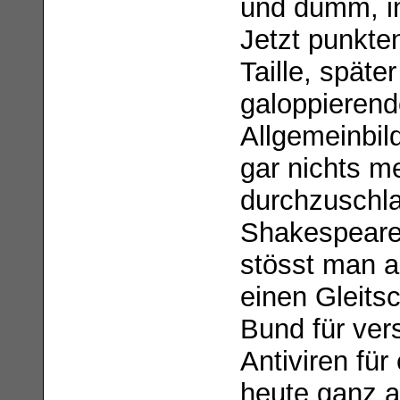
und dumm, i
Jetzt punkte
Taille, spät
galoppieren
Allgemeinbil
gar nichts me
durchzuschlag
Shakespeare
stösst man a
einen Gleits
Bund für ve
Antiviren für
heute ganz 