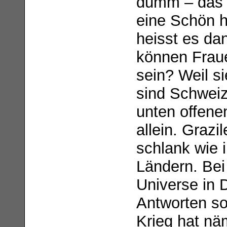
dumm – das 
eine Schön h
heisst es d
können Fraue
sein? Weil s
sind Schweiz
unten offene
allein. Grazi
schlank wie i
Ländern. Bei
Universe in 
Antworten so
Krieg hat näm