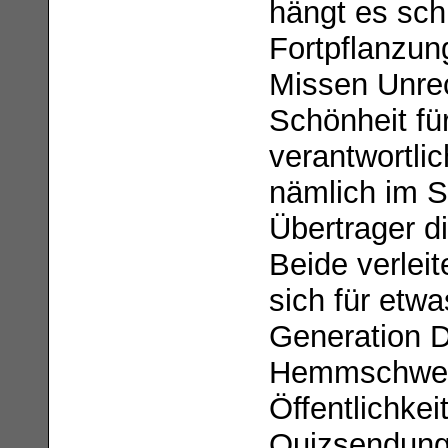
hängt es schl
Fortpflanzun
Missen Unrec
Schönheit für
verantwortli
nämlich im S
Übertrager d
Beide verleit
sich für etw
Generation D
Hemmschwelle,
Öffentlichkei
Quizsendung