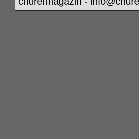
churermagazin -
info@chure