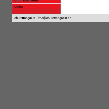
Chur Tourismus
Links
churermagazin -
info@churermagazin.ch