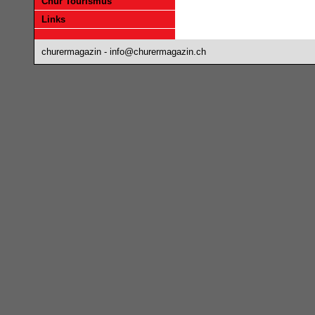
Chur Tourismus
Links
churermagazin -
info@churermagazin.ch