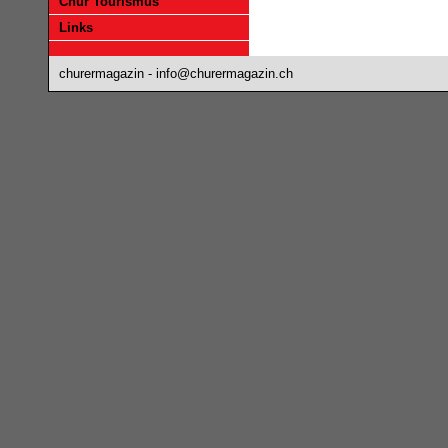
Chur Tourismus
Links
churermagazin -
info@churermagazin.ch