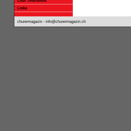
Chur Tourismus
Links
churermagazin -
info@churermagazin.ch