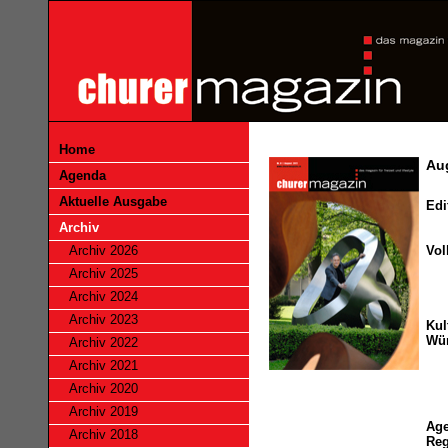
Home
Au
Agenda
Aktuelle Ausgabe
Edi
Archiv
Archiv 2026
Vol
Archiv 2025
Archiv 2024
Archiv 2023
Kul
Wü
Archiv 2022
Archiv 2021
Archiv 2020
Archiv 2019
Ag
Archiv 2018
Reg