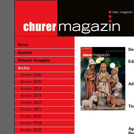
Home
De
Agenda
Aktuelle Ausgabe
Edi
Archiv
Archiv 2026
Archiv 2025
Ad
Archiv 2024
Archiv 2023
Archiv 2022
Th
Archiv 2021
Archiv 2020
Archiv 2019
Ag
Archiv 2018
Re