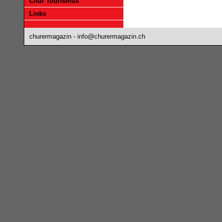
Chur Tourismus
Links
churermagazin -
info@churermagazin.ch