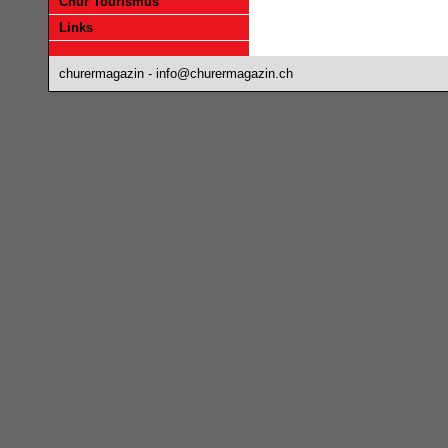
Chur Tourismus
Links
churermagazin -
info@churermagazin.ch