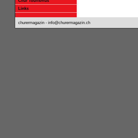
Chur Tourismus
Links
churermagazin -
info@churermagazin.ch