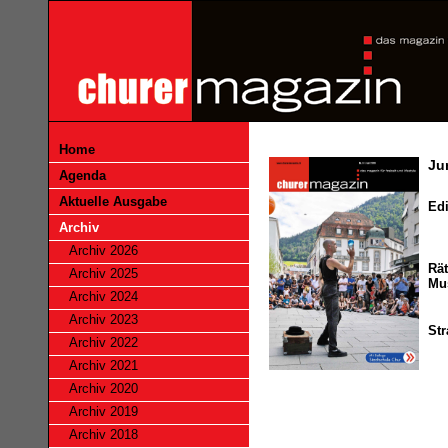
Home
Ju
Agenda
Aktuelle Ausgabe
Edi
Archiv
Archiv 2026
Rät
Archiv 2025
Mu
Archiv 2024
Archiv 2023
Str
Archiv 2022
Archiv 2021
Archiv 2020
Archiv 2019
Archiv 2018