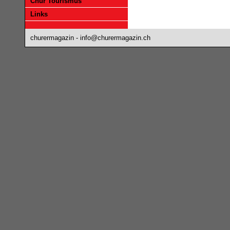
Chur Tourismus
Links
churermagazin -
info@churermagazin.ch