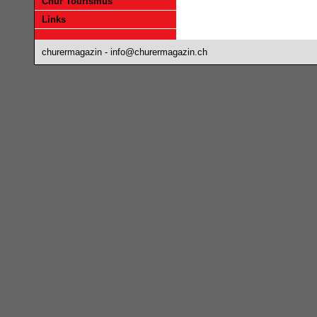
Chur Tourismus
Links
churermagazin -
info@churermagazin.ch