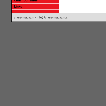
Chur Tourismus
Links
churermagazin -
info@churermagazin.ch